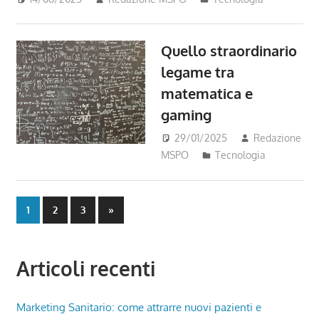
Quello straordinario
legame tra
matematica e
gaming
29/01/2025
Redazione
MSPO
Tecnologia
Paginazione
Next
1
2
3
»
Posts
degli
articoli
Articoli recenti
Marketing Sanitario: come attrarre nuovi pazienti e