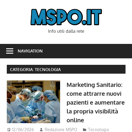
Skip
to
Mspo
content
Info utili dalla rete
NAVIGATION
CATEGORIA:
TECNOLOGIA
Marketing Sanitario:
come attrarre nuovi
pazienti e aumentare
la propria visibilità
online
12/06/2026
Redazione MSPO
Tecnologia