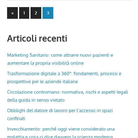
Paginazione
Previous
«
1
2
3
Posts
degli
articoli
Articoli recenti
Marketing Sanitario: come attrarre nuovi pazienti e
aumentare la propria visibilità online
Trasformazione digitale a 360°: fondamenti, processi e
prospettive per le aziende italiane
Circolazione contromano: normativa, rischi e aspetti legali
della guida in senso vietato
Obblighi del datore di lavoro per l’accesso in spazi
confinati
Invecchiamento: perché oggi viene considerato una
malattia e cosa ci dice davvero la scienza moderna