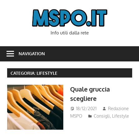
Skip
to
Mspo
content
Info utili dalla rete
NAVIGATION
CATEGORIA:
LIFESTYLE
Quale gruccia
scegliere
18/12/2021
Redazione
MSPO
Consigli
,
Lifestyle